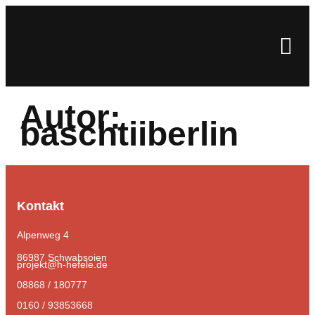
Autor:
baschtiiberlin
Kontakt
Alpenweg 4
86987 Schwabsoien
projekt@h-hefele.de
08868 / 180777
0160 / 93853668